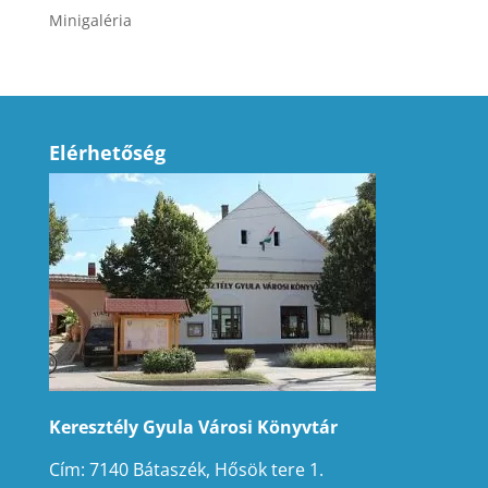
Minigaléria
Elérhetőség
Keresztély Gyula Városi Könyvtár
Cím: 7140 Bátaszék, Hősök tere 1.