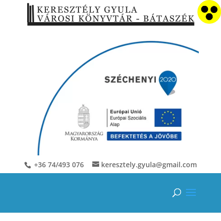
+36 74/493 076
keresztely.gyula@gmail.com