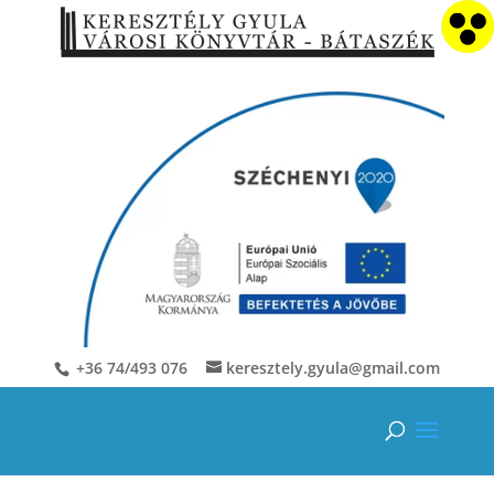
+36 74/493 076
keresztely.gyula@gmail.com