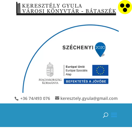
+36 74/493 076
keresztely.gyula@gmail.com