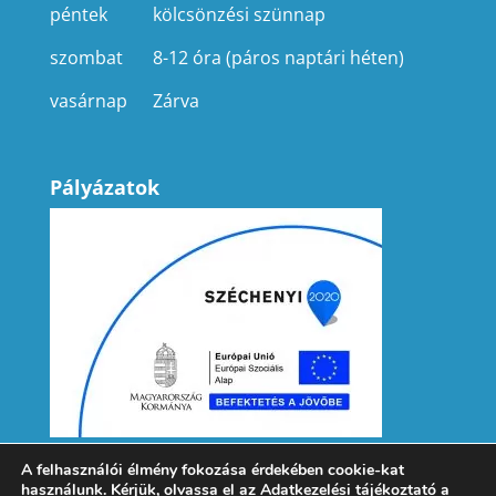
péntek
kölcsönzési szünnap
szombat
8-12 óra (páros naptári héten)
vasárnap
Zárva
Pályázatok
A felhasználói élmény fokozása érdekében cookie-kat
használunk. Kérjük, olvassa el az
Adatkezelési tájékoztató
a