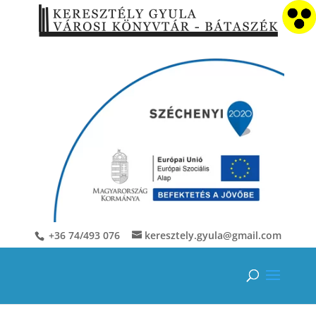
+36 74/493 076
keresztely.gyula@gmail.com