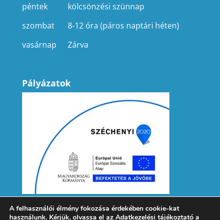
péntek
kölcsönzési szünnap
szombat
8-12 óra (páros naptári héten)
vasárnap
Zárva
Pályázatok
A felhasználói élmény fokozása érdekében cookie-kat
használunk. Kérjük, olvassa el az
Adatkezelési tájékoztató
a