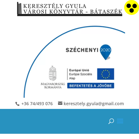
+36 74/493 076
keresztely.gyula@gmail.com