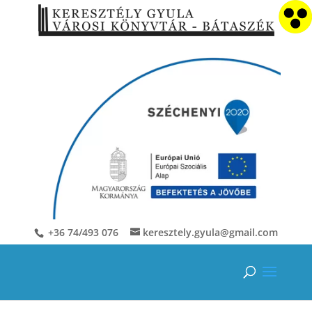
+36 74/493 076
keresztely.gyula@gmail.com