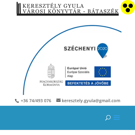
+36 74/493 076
keresztely.gyula@gmail.com