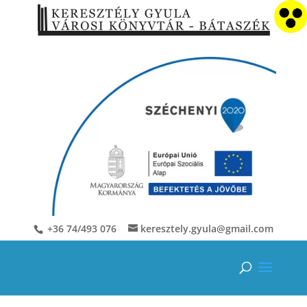
+36 74/493 076
keresztely.gyula@gmail.com