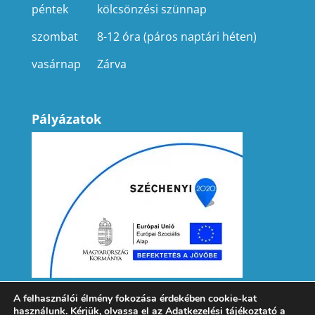
péntek
kölcsönzési szünnap
szombat
8-12 óra (páros naptári héten)
vasárnap
Zárva
Pályázatok
A felhasználói élmény fokozása érdekében cookie-kat
használunk. Kérjük, olvassa el az
Adatkezelési tájékoztató
a