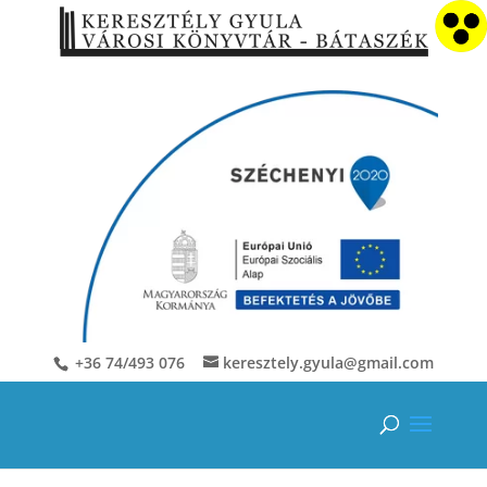
+36 74/493 076
keresztely.gyula@gmail.com