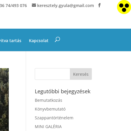
36 74/493 076
keresztely.gyula@gmail.com
itva tartás
Kapcsolat
Legutóbbi bejegyzések
Bemutatkozás
Könyvbemutató
Szappantörténelem
MINI GALÉRIA