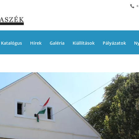
+
Katalógus
Hírek
Galéria
Kiállítások
Pályázatok
Ny