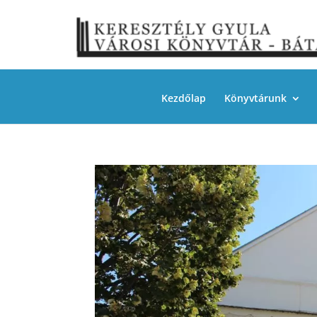
Kezdőlap
Könyvtárunk