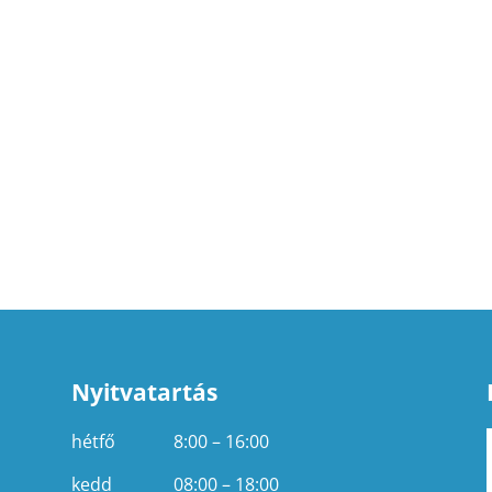
Nyitvatartás
hétfő
8:00 – 16:00
kedd
08:00 – 18:00