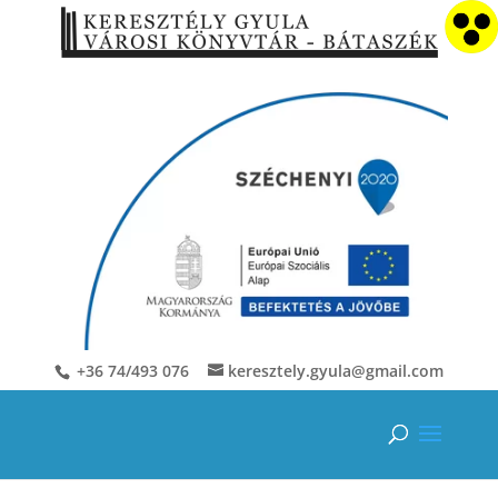
+36 74/493 076
keresztely.gyula@gmail.com