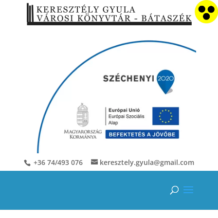
+36 74/493 076
keresztely.gyula@gmail.com