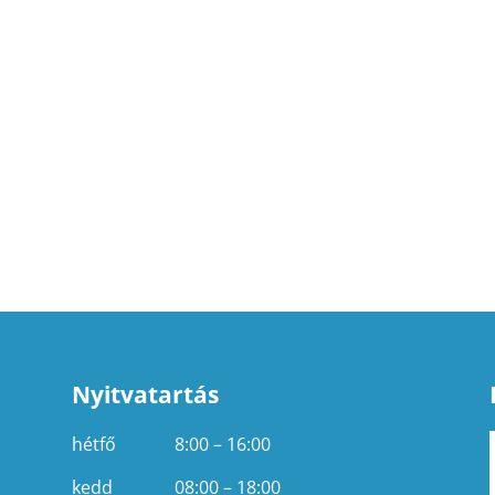
Nyitvatartás
hétfő
8:00 – 16:00
kedd
08:00 – 18:00