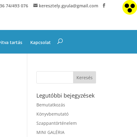
36 74/493 076
keresztely.gyula@gmail.com
itva tartás
Kapcsolat
Legutóbbi bejegyzések
Bemutatkozás
Könyvbemutató
Szappantörténelem
MINI GALÉRIA