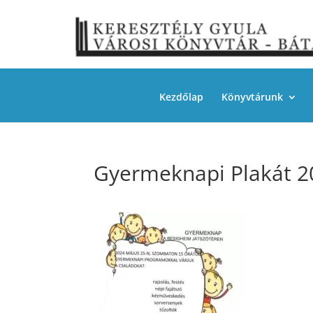
Kezdőlap
Könyvtárunk
Gyermeknapi Plakát 2