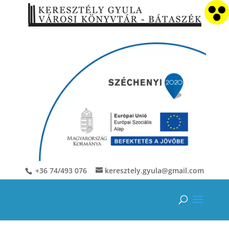
+36 74/493 076
keresztely.gyula@gmail.com