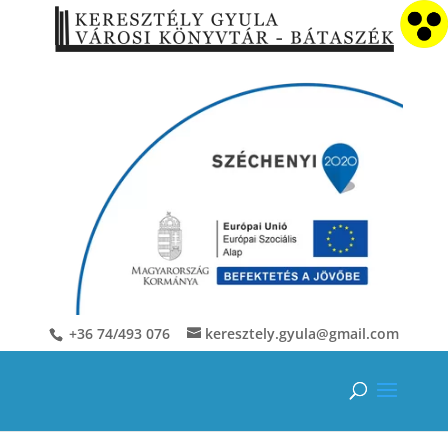
+36 74/493 076
keresztely.gyula@gmail.com