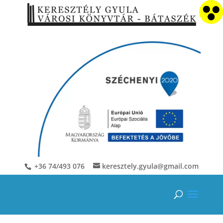
+36 74/493 076
keresztely.gyula@gmail.com