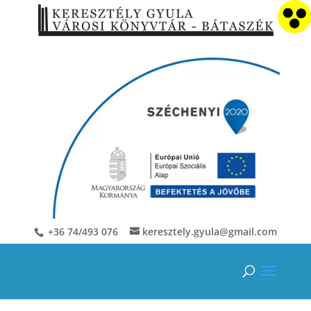
+36 74/493 076
keresztely.gyula@gmail.com