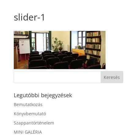
slider-1
Legutóbbi bejegyzések
Bemutatkozás
Könyvbemutató
Szappantörténelem
MINI GALÉRIA