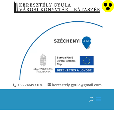
+36 74/493 076
keresztely.gyula@gmail.com