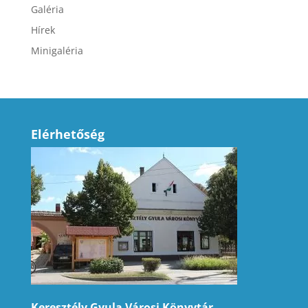
Galéria
Hírek
Minigaléria
Elérhetőség
Keresztély Gyula Városi Könyvtár