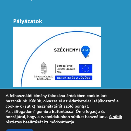
Pályázatok
A felhasználói élmény fokozása érdekében cookie-kat
használunk. Kérjük, olvassa el az
Adatkezelési tájékoztató
a
cookie-k (sütik) használatáról szóló pontját.
Az „Elfogadom” gombra kattintással Ön elfogadja és
hozzájárul, hogy a weboldalunkon sütiket használunk.
A sütik
Adatvédelem
Könyvtárhasználat
részletes beállítását itt módosíthatja.
Küldetési nyilatkozat
SzMSz
Partnereink