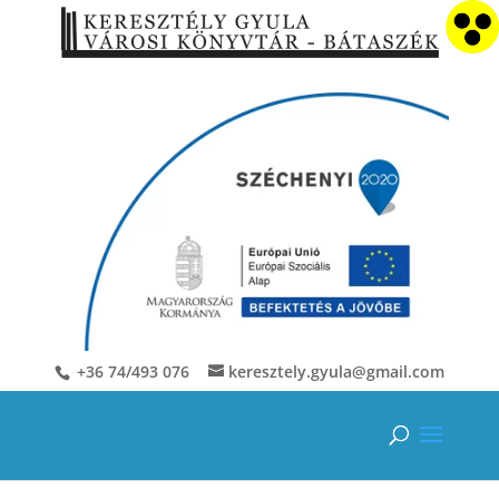
+36 74/493 076
keresztely.gyula@gmail.com