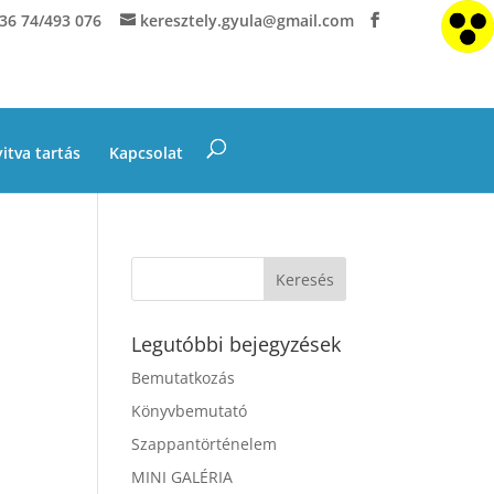
36 74/493 076
keresztely.gyula@gmail.com
itva tartás
Kapcsolat
Legutóbbi bejegyzések
Bemutatkozás
Könyvbemutató
Szappantörténelem
MINI GALÉRIA