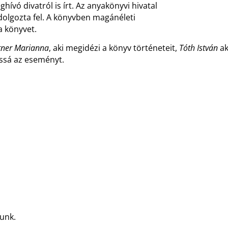
hívó divatról is írt. Az anyakönyvi hivatal
olgozta fel. A könyvben magánéleti
 a könyvet.
ner Marianna
, aki megidézi a könyv történeteit,
Tóth István
ak
tossá az eseményt.
runk.