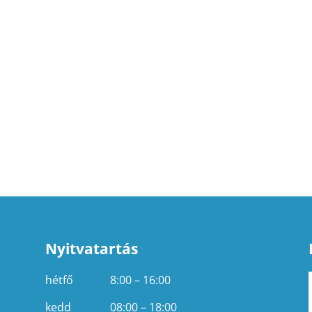
Nyitvatartás
hétfő
8:00 – 16:00
kedd
08:00 – 18:00