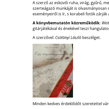
A szerző az esküvői ruha, virág, gyűrű, meg
szerteágazó munkáját is olvasmányosan d
eseményeiről is ír, s korabeli fotók zárják
A könyvbemutatón közreműködik
:
Weit
gitárjátékával és énekével teszi hangula
A
szerzővel:
Csötönyi László
beszélget.
Minden kedves érdeklődőt szeretettel vá