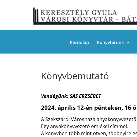
Kezdőlap
Könyvtárunk
Könyvbemutató
Vendégünk: SAS ERZSÉBET
2024. április 12-én pénteken, 16
A
Szekszárdi Városháza
anyakönyvvezetője
Egy anyakönyvvezető emlékei címmel.
A könyvben több mint ötven, többnyire es