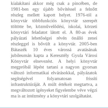
kialakítani akkor még csak a pincében, de
1981-ben egy újabb bővítéssel a felnőtt
részleg mellett kapott helyet. 1976-tól a
könyvtár többfunkciós könyvtár szerepét
töltötte be, közművelődési, iskolai, körzeti
könyvtári feladatot látott el. A 80-as évek
pályázati lehetőségei révén önálló zenei
részleggel is bővült a könyvtár. 2005-ben
Bátaszék 10 éves várossá avatásának
jubileumán kapta a Keresztély Gyula Városi
Könyvtár elnevezést. A helyi könyvtár
megpróbál lépést tartani a nagyon gyorsan
változó informatikai elvárásokkal, pályázatok
segítségével folyamatosan frissíti
infrastruktúráját. A múlt értékeit megtartva, a
megváltozott igényeket figyelembe véve végzi
ma is az intézmény a könyvtári szolgáltatást.