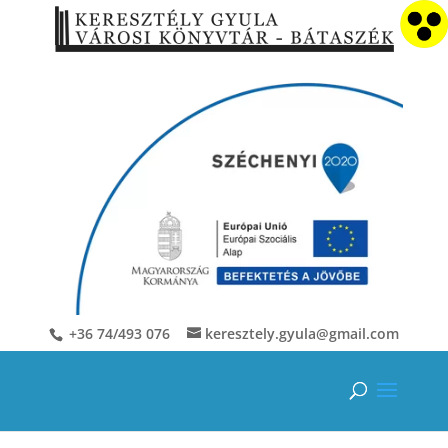
+36 74/493 076
keresztely.gyula@gmail.com