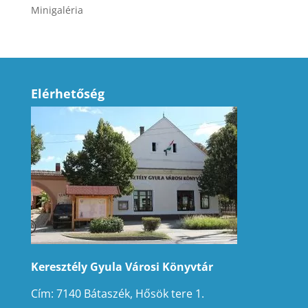
Minigaléria
Elérhetőség
Keresztély Gyula Városi Könyvtár
Cím: 7140 Bátaszék, Hősök tere 1.