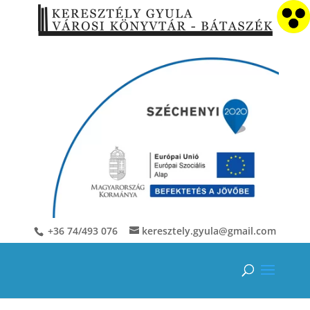
+36 74/493 076
keresztely.gyula@gmail.com