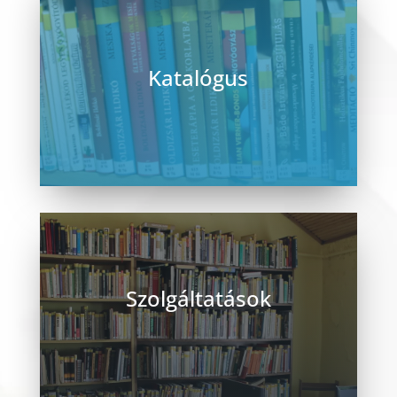
Katalógus
Keresés a városi és a megyei könyvtár
katalógusában.
Szolgáltatások
Beiratkozáshoz kötött a könyvtári
dokumentumok (könyvek, folyóiratok,
hangkazetták, hanglemezek, CD-