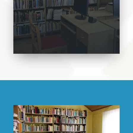
lemezek, videokazetták, DVD -lemezek.)
kölcsönzése.
Térítési díjas szolgáltatások:
f
énymásolás, n
yomtatás (fekete-fehér és
színes), számítógép használat, Internet
szolgáltatás, Szkennelés