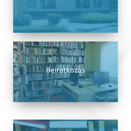
csütörtök: 08:00 – 16:00
péntek: kölcsönzési szünnap
szombat: 8-12 óra (páros naptári héten)
vasárnap: Zárva
Beiratkozás
A dokumentumok kölcsönzésének és az
egyéb szolgáltatások igénybevételének
feltétele a beiratkozás.