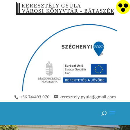
+36 74/493 076
keresztely.gyula@gmail.com