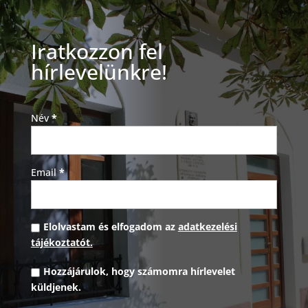
Iratkozzon fel
hírlevelünkre!
Név
*
Email
*
Elolvastam és elfogadom az
adatkezelési
tájékoztatót.
Hozzájárulok, hogy számomra hírlevelet
küldjenek.