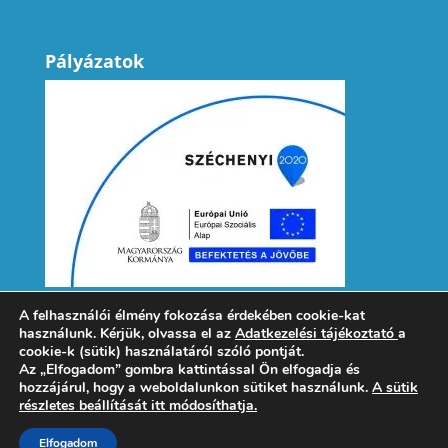
Pályázatok
A felhasználói élmény fokozása érdekében cookie-kat
használunk. Kérjük, olvassa el az
Adatkezelési tájékoztató
a
cookie-k (sütik) használatáról szóló pontját.
Az „Elfogadom” gombra kattintással Ön elfogadja és
hozzájárul, hogy a weboldalunkon sütiket használunk.
A sütik
Adatvédelem
Könyvtárhasználat
részletes beállítását itt módosíthatja.
Küldetési nyilatkozat
SzMSz
Partnereink
Elfogadom