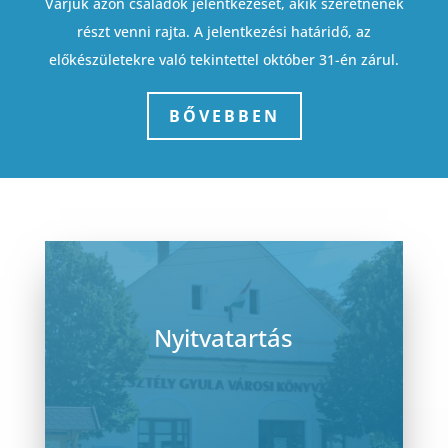
Várjuk azon családok jelentkezését, akik szeretnének
részt venni rajta.
A jelentkezési határidő, az
előkészületekre való tekintettel október 31-én zárul.
BŐVEBBEN
Nyitvatartás
hétfő: 08:00 – 16:00
kedd: 08:00 – 18:00
szerda: 08:00 – 16:00