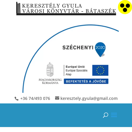
+36 74/493 076
keresztely.gyula@gmail.com